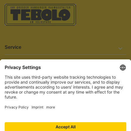
Service
Informationen
Barrierefreiheit
Wir bemühen uns, unsere Website barrierefrei zu gestalten.
Einige Inhalte und Funktionen sind derzeit jedoch noch nicht
vollständig zugänglich. Wenn Sie auf Barrieren stoßen oder Hilfe
benötigen, kontaktieren Sie uns bitte unter service[at]knutzen.de.
Vertrag widerrufen
© 2026 TEBOLO