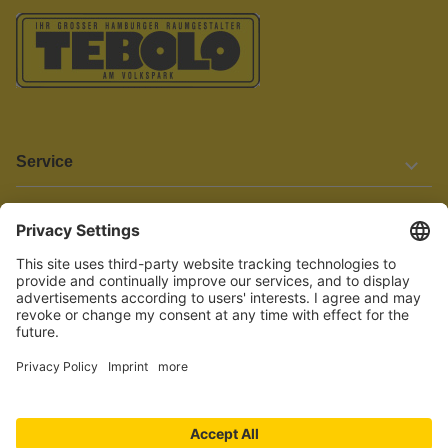
Service
Informationen
Barrierefreiheit
Wir bemühen uns, unsere Website barrierefrei zu gestalten.
Einige Inhalte und Funktionen sind derzeit jedoch noch nicht
vollständig zugänglich. Wenn Sie auf Barrieren stoßen oder Hilfe
benötigen, kontaktieren Sie uns bitte unter service[at]knutzen.de.
Vertrag widerrufen
© 2026 TEBOLO