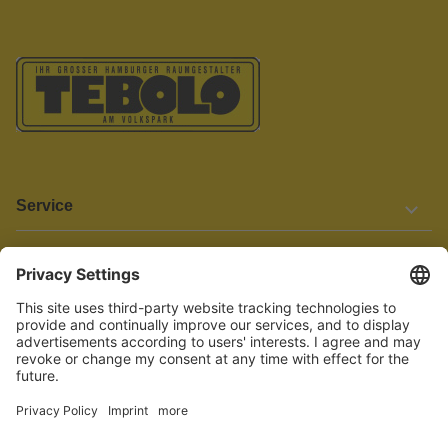
Service
Informationen
Barrierefreiheit
Wir bemühen uns, unsere Website barrierefrei zu gestalten.
Einige Inhalte und Funktionen sind derzeit jedoch noch nicht
vollständig zugänglich. Wenn Sie auf Barrieren stoßen oder Hilfe
benötigen, kontaktieren Sie uns bitte unter service[at]knutzen.de.
Vertrag widerrufen