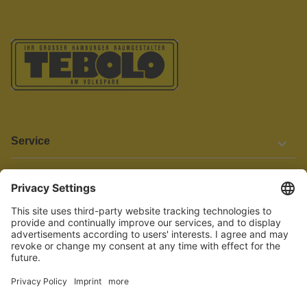
Service
Informationen
Barrierefreiheit
Wir bemühen uns, unsere Website barrierefrei zu gestalten.
Einige Inhalte und Funktionen sind derzeit jedoch noch nicht
vollständig zugänglich. Wenn Sie auf Barrieren stoßen oder Hilfe
benötigen, kontaktieren Sie uns bitte unter service[at]knutzen.de.
Vertrag widerrufen