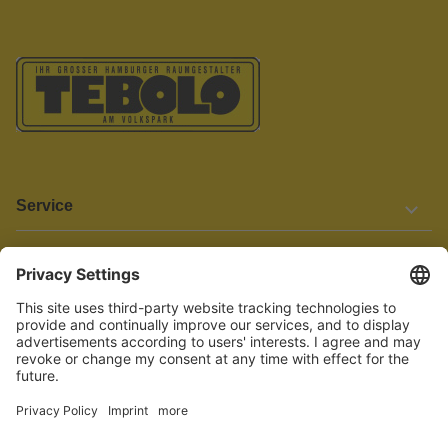
Service
Informationen
Barrierefreiheit
Wir bemühen uns, unsere Website barrierefrei zu gestalten.
Einige Inhalte und Funktionen sind derzeit jedoch noch nicht
vollständig zugänglich. Wenn Sie auf Barrieren stoßen oder Hilfe
benötigen, kontaktieren Sie uns bitte unter service[at]knutzen.de.
Vertrag widerrufen