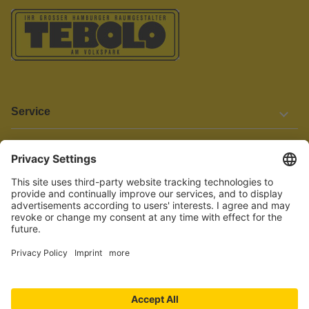
Service
Informationen
Barrierefreiheit
Wir bemühen uns, unsere Website barrierefrei zu gestalten.
Einige Inhalte und Funktionen sind derzeit jedoch noch nicht
vollständig zugänglich. Wenn Sie auf Barrieren stoßen oder Hilfe
benötigen, kontaktieren Sie uns bitte unter service[at]knutzen.de.
Vertrag widerrufen
© 2026 TEBOLO