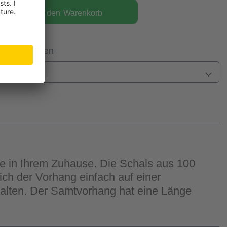
In den
Warenkorb
 Filiale prüfen
n
 in Ihrem Zuhause. Die Schals aus 100
ch der Vorhang einfach auf einer
talten. Der Samtvorhang hat eine Länge