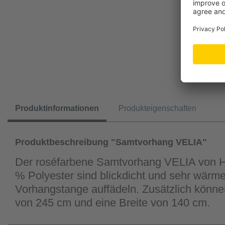
Produktinformationen
Produkteigenschaften
Produktbeschreibung "Samtvorhang VELIA"
Der roséfarbene Samtvorhang VELIA von Ho
% Polyester sind blickdicht und sehr wär
Vorhangstange auffädeln. Zusätzlich können
von 245 cm und eine Breite von 140 cm.