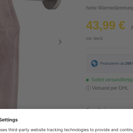
hohe Wärmedämmun
43,99 €
inkl. MwSt.
Sofort versandfertig,
ⓘ Versand per DHL
Grundfarbe
Rosa