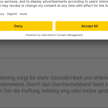
-
+
Verfügbarkeit in der
Filiale auswähle
ming sorgt für mehr Gemütlichkeit und Wärme
medämmend. Durch das Durchschubband lässt si
 Sie die Raffung beliebig eng oder locker ges