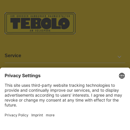
Service
Informationen
Barrierefreiheit
Wir bemühen uns, unsere Website barrierefrei zu gestalten.
Einige Inhalte und Funktionen sind derzeit jedoch noch nicht
vollständig zugänglich. Wenn Sie auf Barrieren stoßen oder Hilfe
benötigen, kontaktieren Sie uns bitte unter service[at]knutzen.de.
Vertrag widerrufen
© 2026 TEBOLO