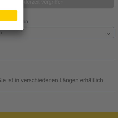
online derzeit vergriffen
 Filiale prüfen
n
e ist in verschiedenen Längen erhältlich.