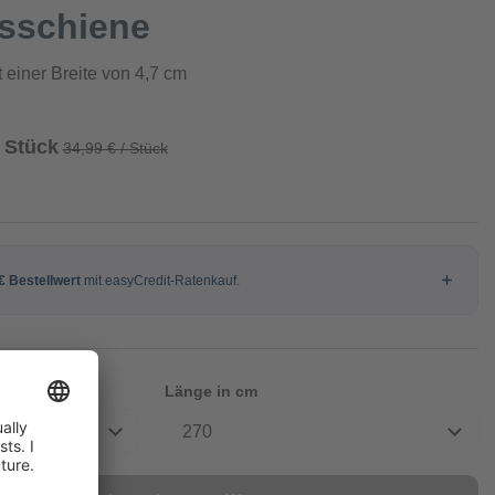
sschiene
 einer Breite von 4,7 cm
/ Stück
34,99 € / Stück
Länge in cm
270