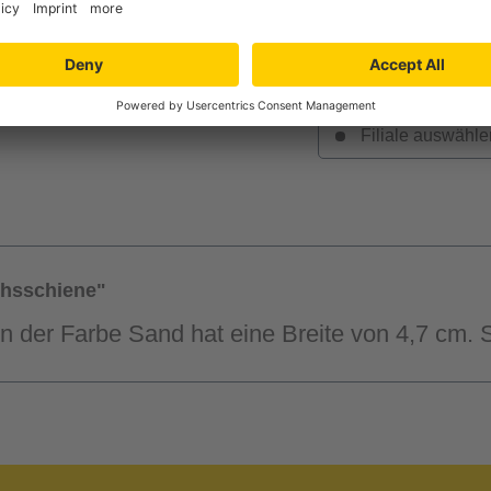
Verfügbarkeit in der
Filiale auswähle
chsschiene"
 der Farbe Sand hat eine Breite von 4,7 cm. Si