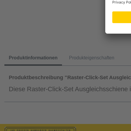
Produktinformationen
Produkteigenschaften
Produktbeschreibung "Raster-Click-Set Ausglei
Diese Raster-Click-Set Ausgleichsschiene in