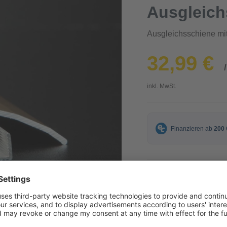
Ausgleich
Ausgleichsschiene mit
32,99 €
inkl. MwSt.
Herstellerfarbe
sand