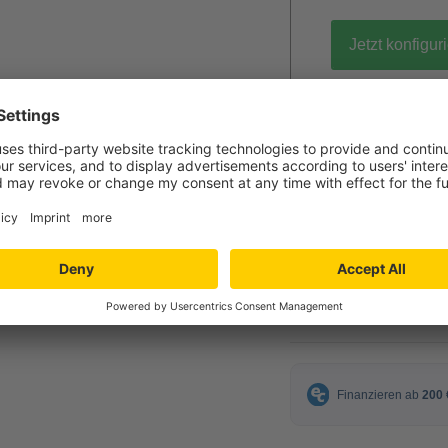
Jetzt konfigur
gratis Muster 
89,00 €
ab
inkl. MwSt.