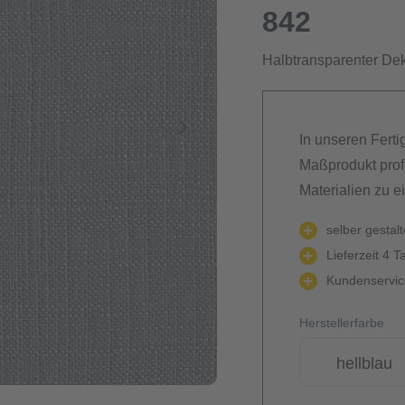
842
Halbtransparenter Deko
In unseren Ferti
Maßprodukt prof
Materialien zu e
selber gestal
Lieferzeit 4 T
Kundenservice
Herstellerfarbe
hellblau