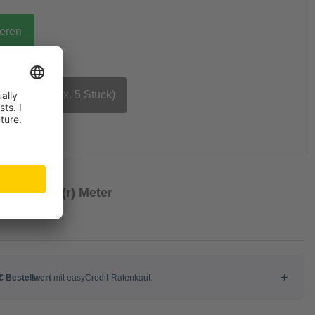
ieren
bestellen (max. 5 Stück)
/ Laufende(r) Meter