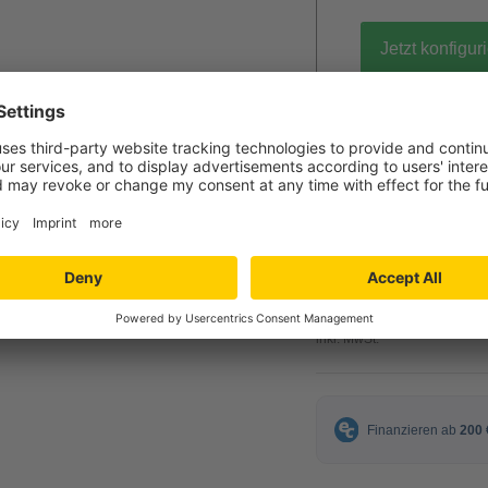
Jetzt konfigur
gratis Muster 
94,00 €
ab
inkl. MwSt.