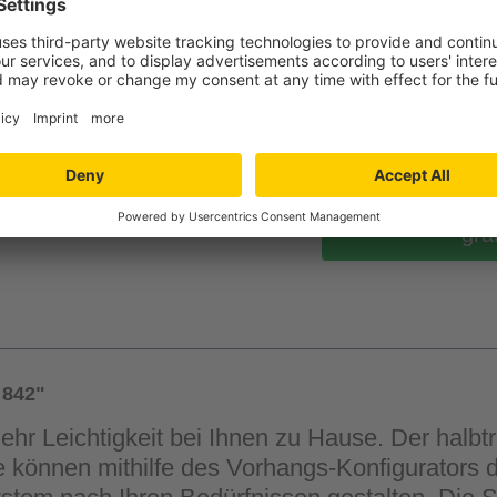
Verfügbarkeit in der
Filiale auswähle
gra
 842"
ehr Leichtigkeit bei Ihnen zu Hause. Der halbt
ie können mithilfe des Vorhangs-Konfigurators 