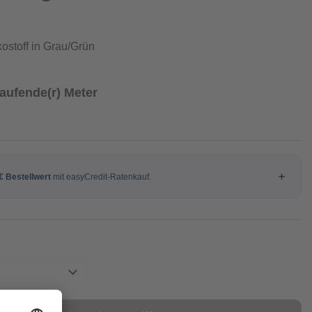
ostoff in Grau/Grün
Laufende(r) Meter