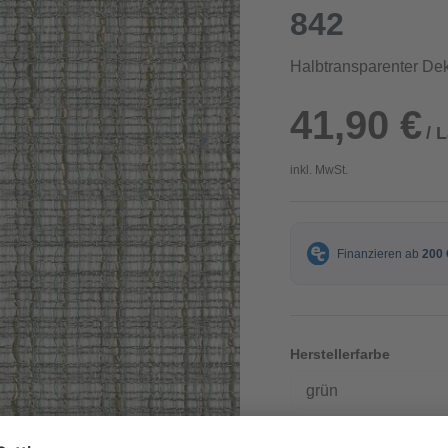
842
Halbtransparenter Dek
41,90 €
/ 
inkl. MwSt.
Herstellerfarbe
grün