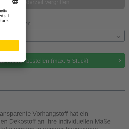
online derzeit vergriffen
 Filiale prüfen
n
tis Muster bestellen (max. 5 Stück)
ransparente Vorhangstoff hat ein
den Dekostoff an Ihre individuellen Maße