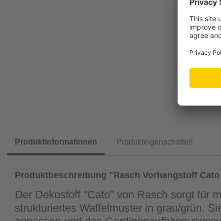
Produktinformationen
Produkteigenschaften
Produktbeschreibung "Rasch Vorhangstoff Cato
Der Dekostoff "Cato" von Rasch sorgt für m
strukturiertes Waffelmuster in grau/grün. S