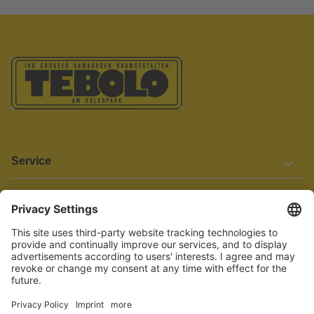
Service
Informationen
Barrierefreiheit
Wir bemühen uns, unsere Website barrierefrei zu gestalten.
Einige Inhalte und Funktionen sind derzeit jedoch noch nicht
vollständig zugänglich. Wenn Sie auf Barrieren stoßen oder Hilfe
benötigen, kontaktieren Sie uns bitte unter service[at]knutzen.de.
Vertrag widerrufen