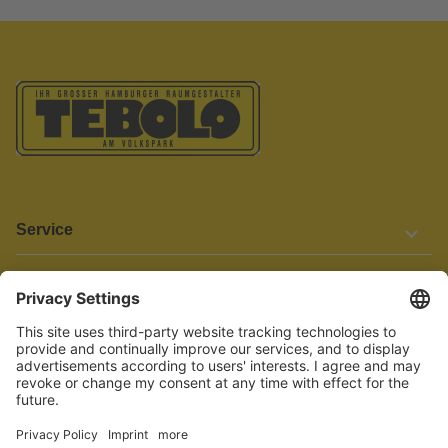
Service
Informationen
Barrierefreiheit
Wir bemühen uns, unsere Website barrierefrei zu gestalten.
Einige Inhalte und Funktionen sind derzeit jedoch noch nicht
vollständig zugänglich. Wenn Sie auf Barrieren stoßen oder Hilfe
benötigen, kontaktieren Sie uns bitte unter service[at]knutzen.de.
Vertrag widerrufen