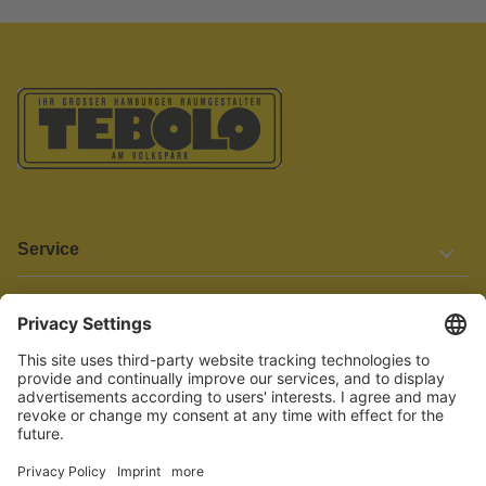
Service
Informationen
Barrierefreiheit
Wir bemühen uns, unsere Website barrierefrei zu gestalten.
Einige Inhalte und Funktionen sind derzeit jedoch noch nicht
vollständig zugänglich. Wenn Sie auf Barrieren stoßen oder Hilfe
benötigen, kontaktieren Sie uns bitte unter service[at]knutzen.de.
Vertrag widerrufen