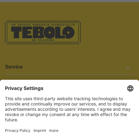
Service
Informationen
Barrierefreiheit
Wir bemühen uns, unsere Website barrierefrei zu gestalten.
Einige Inhalte und Funktionen sind derzeit jedoch noch nicht
vollständig zugänglich. Wenn Sie auf Barrieren stoßen oder Hilfe
benötigen, kontaktieren Sie uns bitte unter service[at]knutzen.de.
Vertrag widerrufen