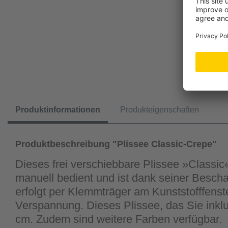
Produktinformationen
Produkteigenschaften
Produktbeschreibung "Plissee Classic-Crepe"
Dieses frei verschiebbare Plissee »Classic« 
manuell bedient und ist dank seiner Besch
erfolgt per Klemmträger am Kunststofffenster
Verspannung. Dieses Plissee, das Sie inkl
cm. Zudem sind weitere Farben verfügbar.