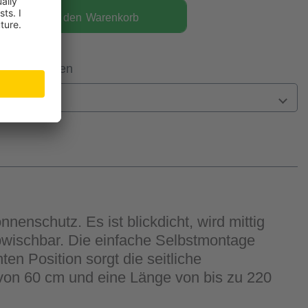
In den
Warenkorb
 Filiale prüfen
n
nenschutz. Es ist blickdicht, wird mittig
abwischbar. Die einfache Selbstmontage
en Position sorgt die seitliche
von 60 cm und eine Länge von bis zu 220