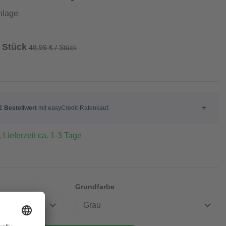
nlage
/ Stück
48,99 € / Stück
 Lieferzeit ca. 1-3 Tage
Grundfarbe
Grau