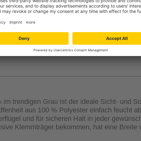
-
+
Verfügbarkeit in der
Filiale auswähle
im trendigen Grau ist der ideale Sicht- und Son
affenheit aus 100 % Polyester einfach feucht 
flügel und für sicheren Halt in jeder gewünscht
usive Klemmträger bekommen, hat eine Breite 