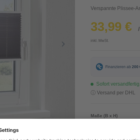
Verspannte Plissee-A
33,99 €
inkl. MwSt.
Sofort versandfertig,
ⓘ Versand per DHL
Maße (B x H)
60 x 220 cm