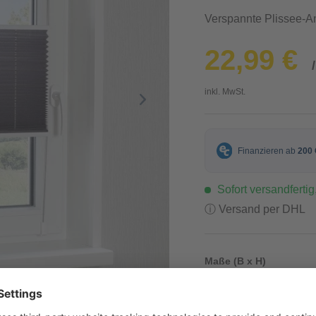
Verspannte Plissee-A
22,99 €
inkl. MwSt.
Sofort versandfertig,
ⓘ Versand per DHL
Maße (B x H)
50 x 140 cm