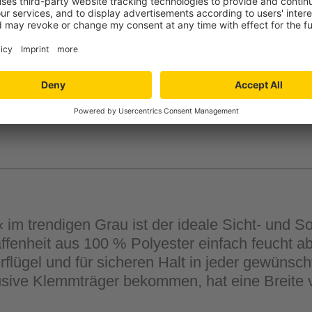
-
+
Verfügbarkeit in der
Filiale auswähle
im trendigen Grau ist der ideale Sicht- und Son
affenheit aus 100 % Polyester einfach feucht 
flügel und für sicheren Halt in jeder gewünscht
usive Klemmträger bekommen, hat eine Breite 