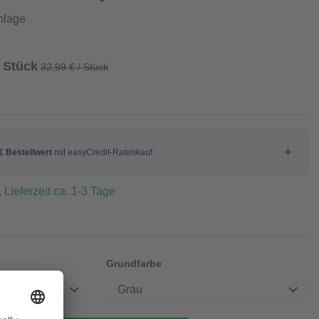
nlage
/ Stück
32,99 € / Stück
 Lieferzeit ca. 1-3 Tage
Grundfarbe
Grau