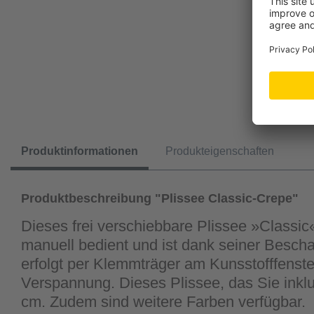
Produktinformationen
Produkteigenschaften
Produktbeschreibung "Plissee Classic-Crepe"
Dieses frei verschiebbare Plissee »Classic« 
manuell bedient und ist dank seiner Besch
erfolgt per Klemmträger am Kunsstofffenster
Verspannung. Dieses Plissee, das Sie inkl
cm. Zudem sind weitere Farben verfügbar.