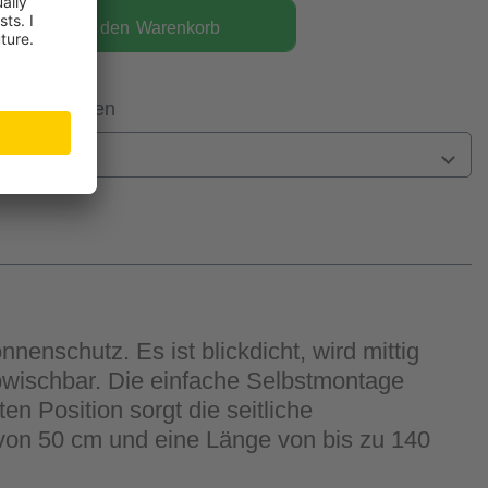
In den
Warenkorb
 Filiale prüfen
n
nenschutz. Es ist blickdicht, wird mittig
abwischbar. Die einfache Selbstmontage
en Position sorgt die seitliche
von 50 cm und eine Länge von bis zu 140