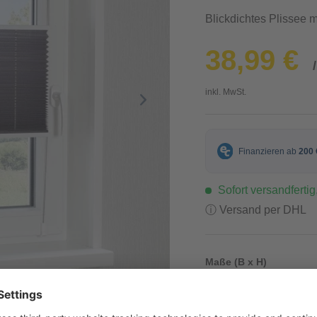
Blickdichtes Plissee m
38,99 €
inkl. MwSt.
Sofort versandfertig,
ⓘ Versand per DHL
Maße (B x H)
100 x 140 cm