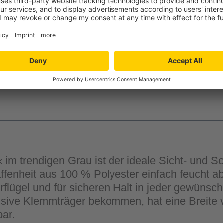
-
+
Verfügbarkeit in der
Filiale auswähle
im trendigen Grau ist der ideale Sicht- und Son
affenheit aus 100 % Polyester einfach feucht 
flügel und für sicheren Halt in jeder gewünscht
usive Klemmträger bekommen, hat eine Breite 
ar.