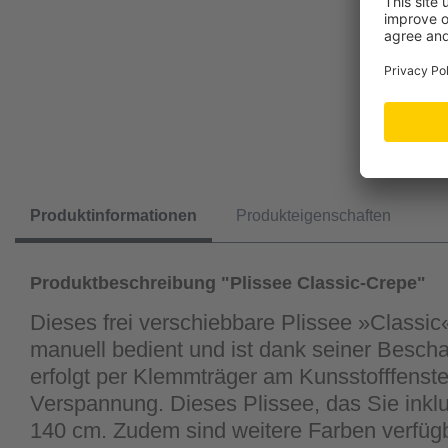
Produktinformationen
Produkteigenschaften
Produktbeschreibung "Plissee Classic-Crepe"
Dieses frei verschiebbare Plissee »Classic« 
manuell bedient und ist dank seiner Besch
erfolgt per Klemmträger am Kunsstofffenster
Verspannung. Dieses Plissee, das Sie inkl
140 cm. Zudem sind weitere Farben verfügb