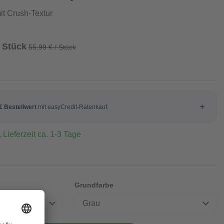
it Crush-Textur
/ Stück
55,99 € / Stück
 Lieferzeit ca. 1-3 Tage
Grundfarbe
Grau