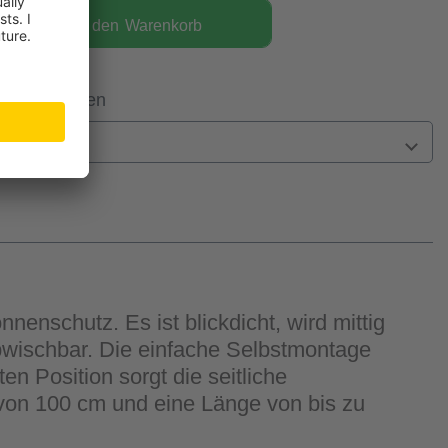
In den
Warenkorb
 Filiale prüfen
n
nenschutz. Es ist blickdicht, wird mittig
abwischbar. Die einfache Selbstmontage
en Position sorgt die seitliche
von 100 cm und eine Länge von bis zu