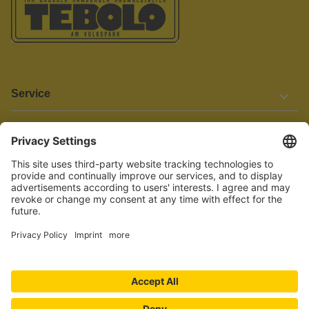
Service
Informationen
Barrierefreiheit
Wir bemühen uns, unsere Website barrierefrei zu gestalten.
Einige Inhalte und Funktionen sind derzeit jedoch noch nicht
vollständig zugänglich. Wenn Sie auf Barrieren stoßen oder Hilfe
benötigen, kontaktieren Sie uns bitte unter service[at]knutzen.de.
Vertrag widerrufen
© 2026 TEBOLO