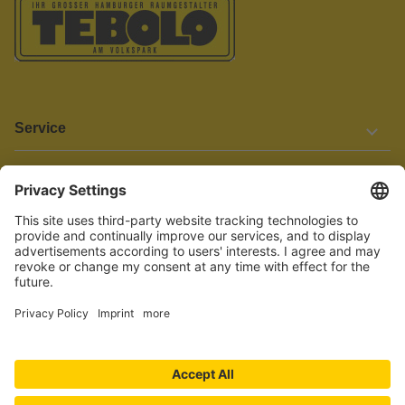
Service
Informationen
Barrierefreiheit
Wir bemühen uns, unsere Website barrierefrei zu gestalten.
Einige Inhalte und Funktionen sind derzeit jedoch noch nicht
vollständig zugänglich. Wenn Sie auf Barrieren stoßen oder Hilfe
benötigen, kontaktieren Sie uns bitte unter service[at]knutzen.de.
Vertrag widerrufen
© 2026 TEBOLO