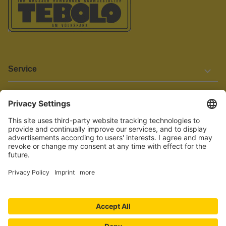
Service
Informationen
Barrierefreiheit
Wir bemühen uns, unsere Website barrierefrei zu gestalten.
Einige Inhalte und Funktionen sind derzeit jedoch noch nicht
vollständig zugänglich. Wenn Sie auf Barrieren stoßen oder Hilfe
benötigen, kontaktieren Sie uns bitte unter service[at]knutzen.de.
Vertrag widerrufen
© 2026 TEBOLO