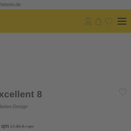
@tebolo.de
xcellent 8
ielen-Design
/ qm
17,95 € / qm