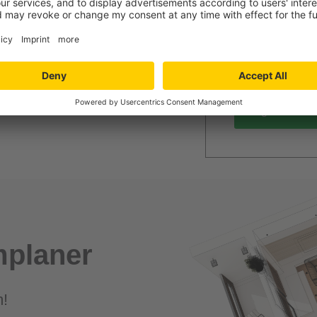
unverbindlich
Mengenrabatt
Bei Lieferun
PVC / Linole
Angebot anfo
planer
m!