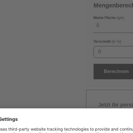
Mengenberec
Meine Fläche
(qm)
Verschnitt
(in %)
0
Berechnen
Jetzt Ihr per
Verlegung und
Niedersachs
Angebot wird k