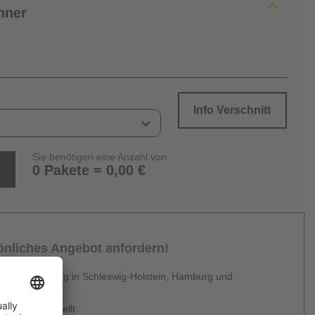
hner
Info Verschnitt
Sie benötigen eine Anzahl von:
0 Pakete = 0,00 €
sönliches Angebot anfordern!
 Dienstleistung in Schleswig-Holstein, Hamburg und
en
urzfristig erstellt