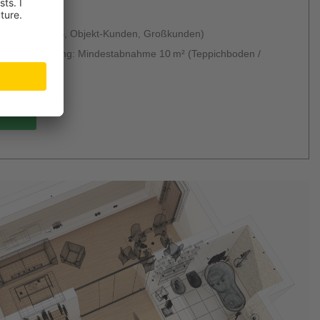
 & kostenlos
 möglich (B2B, Objekt-Kunden, Großkunden)
g ohne Verlegung: Mindestabnahme 10 m² (Teppichboden /
um)
rdern