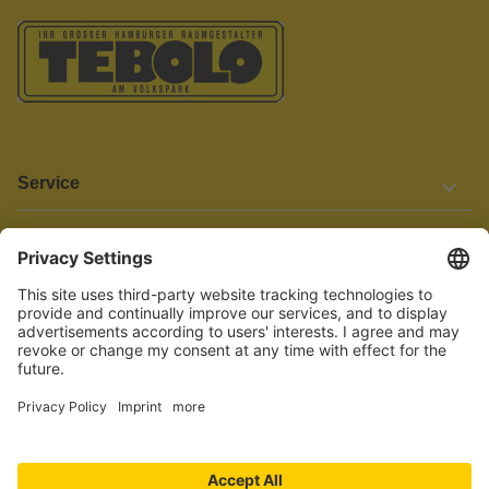
Service
Informationen
Barrierefreiheit
Wir bemühen uns, unsere Website barrierefrei zu gestalten.
Einige Inhalte und Funktionen sind derzeit jedoch noch nicht
vollständig zugänglich. Wenn Sie auf Barrieren stoßen oder Hilfe
benötigen, kontaktieren Sie uns bitte unter service[at]knutzen.de.
Vertrag widerrufen
© 2026 TEBOLO