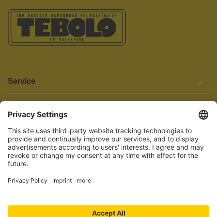
Service
Informationen
Barrierefreiheit
Wir bemühen uns, unsere Website barrierefrei zu gestalten.
Einige Inhalte und Funktionen sind derzeit jedoch noch nicht
vollständig zugänglich. Wenn Sie auf Barrieren stoßen oder Hilfe
benötigen, kontaktieren Sie uns bitte unter service[at]knutzen.de.
Vertrag widerrufen
© 2026 TEBOLO