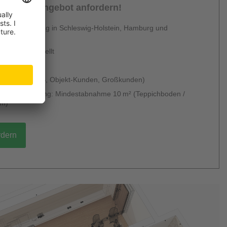
sönliches Angebot anfordern!
 Dienstleistung in Schleswig-Holstein, Hamburg und
en
urzfristig erstellt
 & kostenlos
 möglich (B2B, Objekt-Kunden, Großkunden)
g ohne Verlegung: Mindestabnahme 10 m² (Teppichboden /
um)
rdern