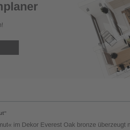
planer
m!
ut"
ut« im Dekor Everest Oak bronze überzeugt 