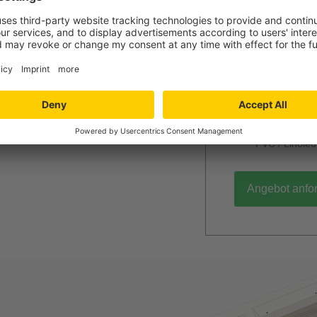
Jetzt Ihr per
Verlegung und
Niedersachs
Angebot wird k
unverbindlich
Mengenrabatt
Bei Lieferun
PVC / Linole
Angebot anfo