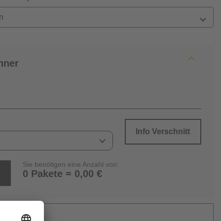
n
hner
Info Verschnitt
Sie benötigen eine Anzahl von:
0 Pakete = 0,00 €