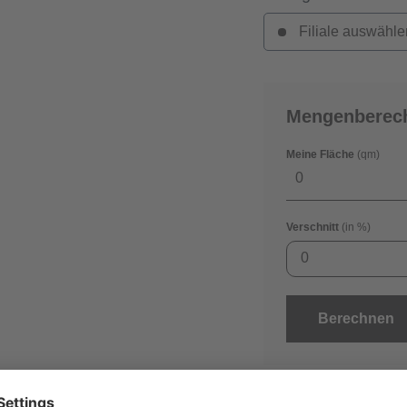
Filiale auswähle
Mengenberec
Meine Fläche
(qm)
Verschnitt
(in %)
0
Berechnen