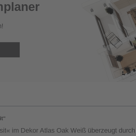
planer
m!
it"
sit« im Dekor Atlas Oak Weiß überzeugt durch 