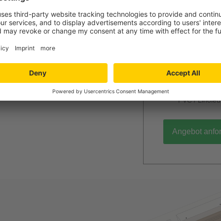
Jetzt Ihr per
Verlegung und
Niedersachs
Angebot wird k
unverbindlich
Mengenrabatt
Bei Lieferun
PVC / Linole
Angebot anfo