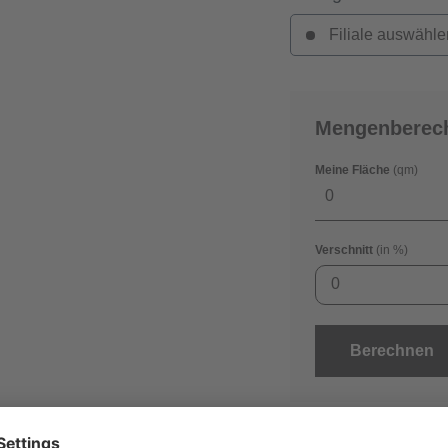
Filiale auswähle
Mengenberec
Meine Fläche
(qm)
Verschnitt
(in %)
0
Berechnen