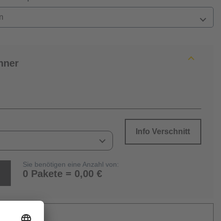
n
hner
Info Verschnitt
Sie benötigen eine Anzahl von:
0 Pakete = 0,00 €