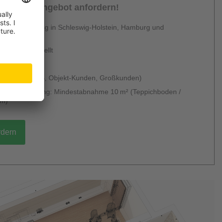
sönliches Angebot anfordern!
 Dienstleistung in Schleswig-Holstein, Hamburg und
en
urzfristig erstellt
 & kostenlos
 möglich (B2B, Objekt-Kunden, Großkunden)
g ohne Verlegung: Mindestabnahme 10 m² (Teppichboden /
um)
rdern