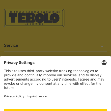
Service
Informationen
Barrierefreiheit
Wir bemühen uns, unsere Website barrierefrei zu gestalten.
Einige Inhalte und Funktionen sind derzeit jedoch noch nicht
vollständig zugänglich. Wenn Sie auf Barrieren stoßen oder Hilfe
benötigen, kontaktieren Sie uns bitte unter service[at]knutzen.de.
Vertrag widerrufen
© 2026 TEBOLO