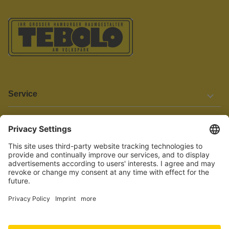
Service
Informationen
Barrierefreiheit
Wir bemühen uns, unsere Website barrierefrei zu gestalten.
Einige Inhalte und Funktionen sind derzeit jedoch noch nicht
vollständig zugänglich. Wenn Sie auf Barrieren stoßen oder Hilfe
benötigen, kontaktieren Sie uns bitte unter service[at]knutzen.de.
Vertrag widerrufen
© 2026 TEBOLO