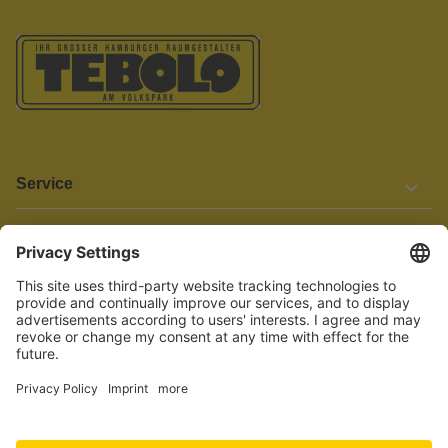
Service
Informationen
Barrierefreiheit
Wir bemühen uns, unsere Website barrierefrei zu gestalten.
Einige Inhalte und Funktionen sind derzeit jedoch noch nicht
vollständig zugänglich. Wenn Sie auf Barrieren stoßen oder Hilfe
benötigen, kontaktieren Sie uns bitte unter service[at]knutzen.de.
Vertrag widerrufen
© 2026 TEBOLO