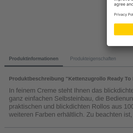
Produktinformationen
Produkteigenschaften
Produktbeschreibung "Kettenzugrollo Ready To 
In feinem Creme steht Ihnen das blickdich
ganz einfachen Selbsteinbau, die Bedienun
praktischen und blickdichten Rollos aus 10
weiteren Farben erhältlich. Zu beachten ist