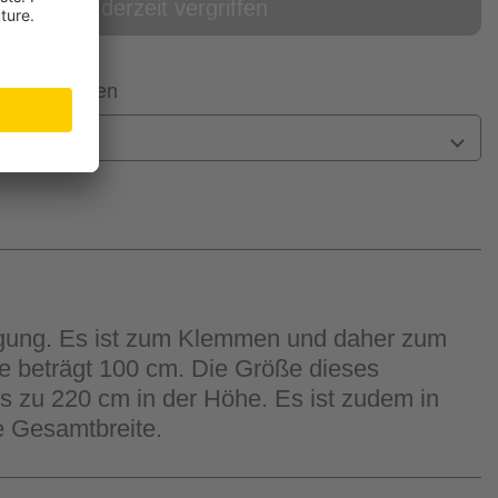
online derzeit vergriffen
 Filiale prüfen
n
fügung. Es ist zum Klemmen und daher zum
ge beträgt 100 cm. Die Größe dieses
is zu 220 cm in der Höhe. Es ist zudem in
ie Gesamtbreite.