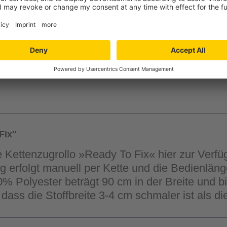
Verfügbarkeit in der
Filiale auswähle
Fix"
te Kettenzugrollo »Ready To Fix« hier zur Ver
g erfolgt manuell per Kette und die Bedienlän
0% Polyester beträgt 90 cm in der Breite und b
, dass die Stoffbreite 3-4 cm schmaler ist als d