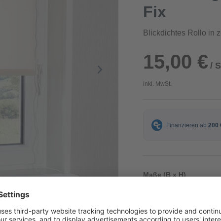
Fix
Blickdichtes Rollo in 
15,00 €
/ 
inkl. MwSt.
Maße (B x H)
90 x 220 cm