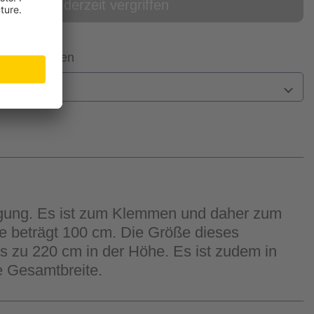
online derzeit vergriffen
 Filiale prüfen
n
fügung. Es ist zum Klemmen und daher zum
ge beträgt 100 cm. Die Größe dieses
is zu 220 cm in der Höhe. Es ist zudem in
ie Gesamtbreite.