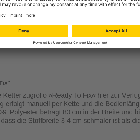
Verfügbarkeit in der
Filiale auswähle
Fix"
te Kettenzugrollo »Ready To Fix« hier zur Ver
g erfolgt manuell per Kette und die Bedienlän
0% Polyester beträgt 80 cm in der Breite und b
, dass die Stoffbreite 3-4 cm schmaler ist als d