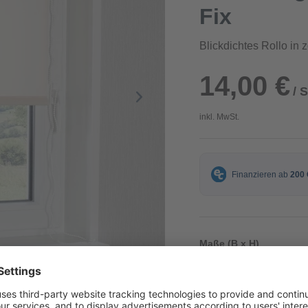
Fix
Blickdichtes Rollo in 
14,00 €
/ 
inkl. MwSt.
Maße (B x H)
80 x 220 cm