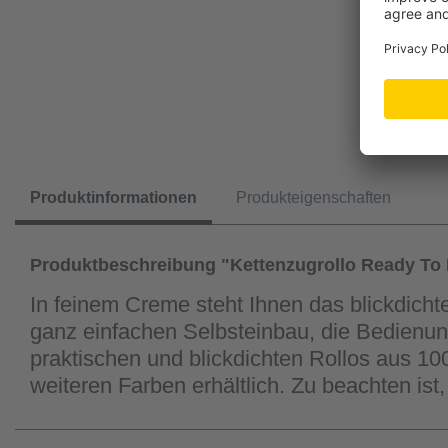
Produktinformationen
Produkteigenschaften
Produktbeschreibung "Kettenzugrollo Ready To 
In feinem Creme steht Ihnen das blickdich
ganz einfachen Selbsteinbau, die Bedienun
praktischen und blickdichten Rollos aus 10
weiteren Farben erhältlich. Zu beachten ist