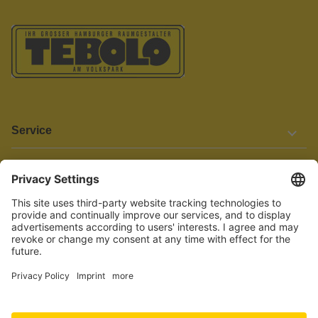
Service
Informationen
Barrierefreiheit
Wir bemühen uns, unsere Website barrierefrei zu gestalten.
Einige Inhalte und Funktionen sind derzeit jedoch noch nicht
vollständig zugänglich. Wenn Sie auf Barrieren stoßen oder Hilfe
benötigen, kontaktieren Sie uns bitte unter service[at]knutzen.de.
Vertrag widerrufen
© 2026 TEBOLO