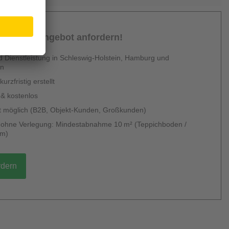
sönliches Angebot anfordern!
 Dienstleistung in Schleswig-Holstein, Hamburg und
en
urzfristig erstellt
 & kostenlos
 möglich (B2B, Objekt-Kunden, Großkunden)
g ohne Verlegung: Mindestabnahme 10 m² (Teppichboden /
um)
rdern