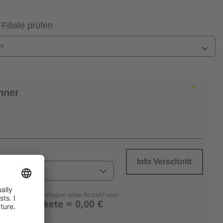
 Filiale prüfen
n
hner
Info Verschnitt
Sie benötigen eine Anzahl von:
0 Pakete = 0,00 €