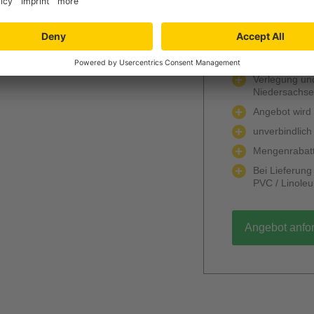
Jetzt Ihr per
Verlegung und
Niedersachs
Angebot wird k
unverbindlich
Mengenrabatt
Bei Lieferun
PVC / Linole
Angebot anfo