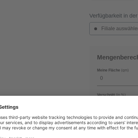
Verfügbarkeit in der
Filiale auswähle
Mengenberec
Meine Fläche
(qm)
Verschnitt
(in %)
0
Berechnen