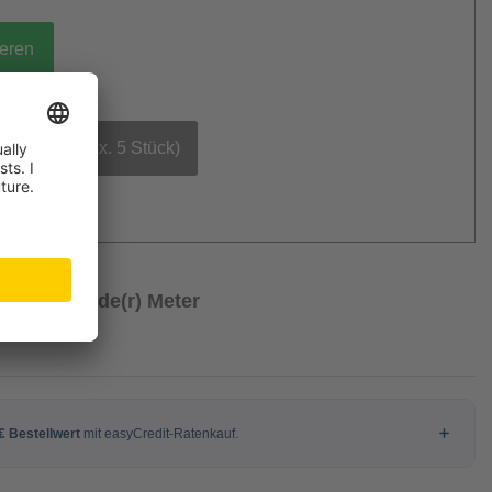
ieren
bestellen (max. 5 Stück)
€
/ Laufende(r) Meter