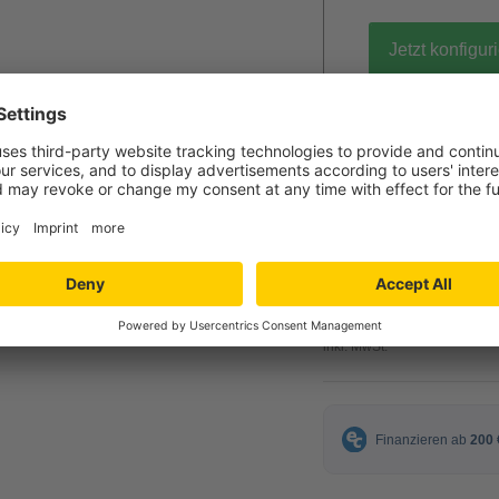
Jetzt konfigur
gratis Muster 
109,00 
ab
inkl. MwSt.