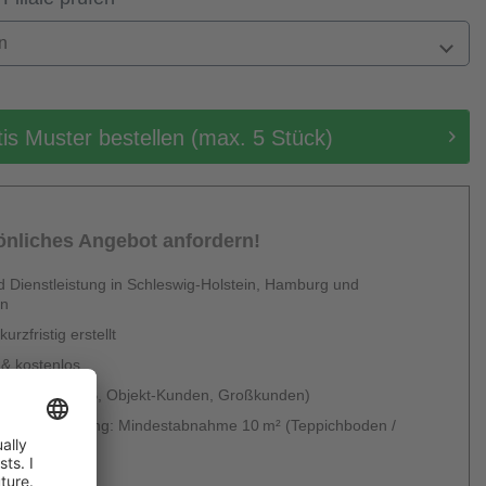
n
tis Muster bestellen (max. 5 Stück)
sönliches Angebot anfordern!
 Dienstleistung in Schleswig-Holstein, Hamburg und
en
urzfristig erstellt
 & kostenlos
 möglich (B2B, Objekt-Kunden, Großkunden)
g ohne Verlegung: Mindestabnahme 10 m² (Teppichboden /
um)