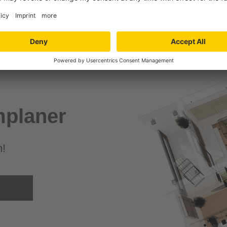
Angebot anfo
planer
m!