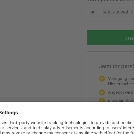
Filiale auswähle
gra
Jetzt Ihr per
Verlegung und
Niedersachs
Angebot wird k
unverbindlich
Mengenrabatt
Bei Lieferun
PVC / Linole