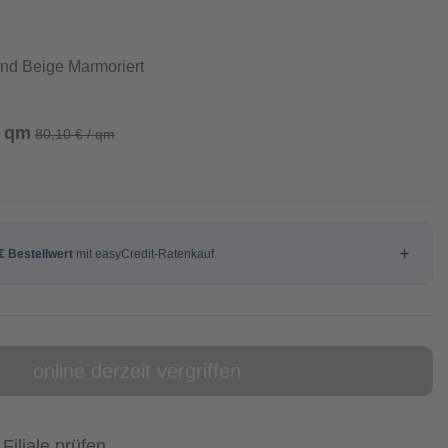
nd Beige Marmoriert
/ qm
80,10 € / qm
online derzeit vergriffen
 Filiale prüfen