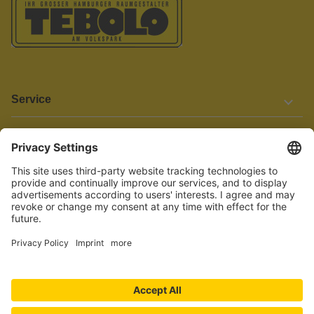
Service
Informationen
Barrierefreiheit
Wir bemühen uns, unsere Website barrierefrei zu gestalten.
Einige Inhalte und Funktionen sind derzeit jedoch noch nicht
vollständig zugänglich. Wenn Sie auf Barrieren stoßen oder Hilfe
benötigen, kontaktieren Sie uns bitte unter service[at]knutzen.de.
Vertrag widerrufen
© 2026 TEBOLO