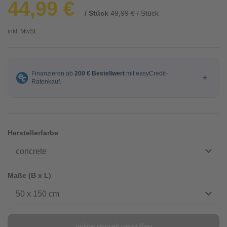
44,99 €
/ Stück
49,99 € / Stück
inkl. MwSt.
Herstellerfarbe
concrete
Maße (B x L)
50 x 150 cm
online derzeit vergriffen