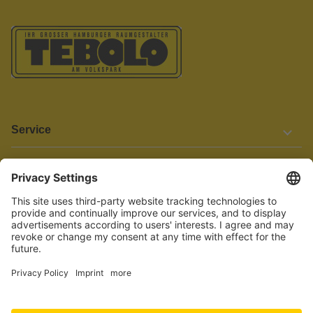
Service
Informationen
Barrierefreiheit
Wir bemühen uns, unsere Website barrierefrei zu gestalten.
Einige Inhalte und Funktionen sind derzeit jedoch noch nicht
vollständig zugänglich. Wenn Sie auf Barrieren stoßen oder Hilfe
benötigen, kontaktieren Sie uns bitte unter service[at]knutzen.de.
Vertrag widerrufen
© 2026 TEBOLO