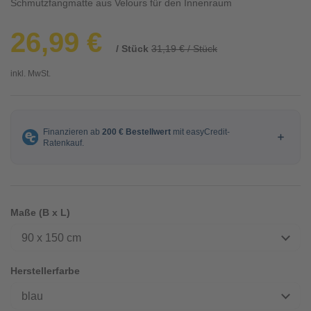
Schmutzfangmatte aus Velours für den Innenraum
26,99 €
/ Stück
31,19 € / Stück
inkl. MwSt.
Maße (B x L)
90 x 150 cm
Herstellerfarbe
blau