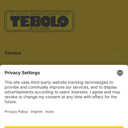
Service
Informationen
Barrierefreiheit
Wir bemühen uns, unsere Website barrierefrei zu gestalten.
Einige Inhalte und Funktionen sind derzeit jedoch noch nicht
vollständig zugänglich. Wenn Sie auf Barrieren stoßen oder Hilfe
benötigen, kontaktieren Sie uns bitte unter service[at]knutzen.de.
Vertrag widerrufen
© 2026 TEBOLO