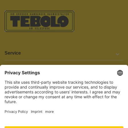
Service
Informationen
Barrierefreiheit
Wir bemühen uns, unsere Website barrierefrei zu gestalten.
Einige Inhalte und Funktionen sind derzeit jedoch noch nicht
vollständig zugänglich. Wenn Sie auf Barrieren stoßen oder Hilfe
benötigen, kontaktieren Sie uns bitte unter service[at]knutzen.de.
Vertrag widerrufen
© 2026 TEBOLO