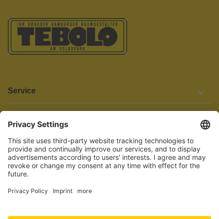
Service
Informationen
Barrierefreiheit
Wir bemühen uns, unsere Website barrierefrei zu gestalten.
Einige Inhalte und Funktionen sind derzeit jedoch noch nicht
vollständig zugänglich. Wenn Sie auf Barrieren stoßen oder Hilfe
benötigen, kontaktieren Sie uns bitte unter service[at]knutzen.de.
Vertrag widerrufen
© 2026 TEBOLO