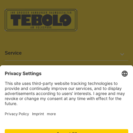
Service
Informationen
Barrierefreiheit
Wir bemühen uns, unsere Website barrierefrei zu gestalten.
Einige Inhalte und Funktionen sind derzeit jedoch noch nicht
vollständig zugänglich. Wenn Sie auf Barrieren stoßen oder Hilfe
benötigen, kontaktieren Sie uns bitte unter service[at]knutzen.de.
Vertrag widerrufen
© 2026 TEBOLO