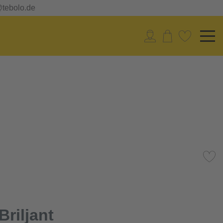
@tebolo.de
riljant