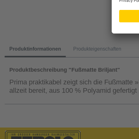
Produktinformationen
Produkteigenschaften
Produktbeschreibung "Fußmatte Briljant"
Prima praktikabel zeigt sich die Fußmatte 
allzeit bereit, aus 100 % Polyamid geferti