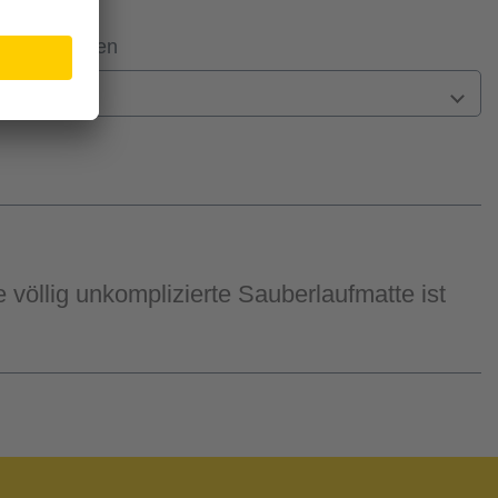
 Filiale prüfen
n
 völlig unkomplizierte Sauberlaufmatte ist