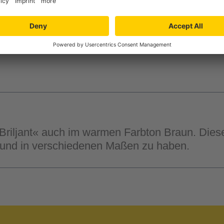
Verfügbarkeit in der
Filiale auswähle
»Briljant« auch im warmen Farbton Braun. Diese
gt und in verschiedenen Maßen zu haben.