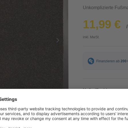
Unkomplizierte Fußma
11,99 €
inkl. MwSt.
Maße (B x L)
40 x 60 cm