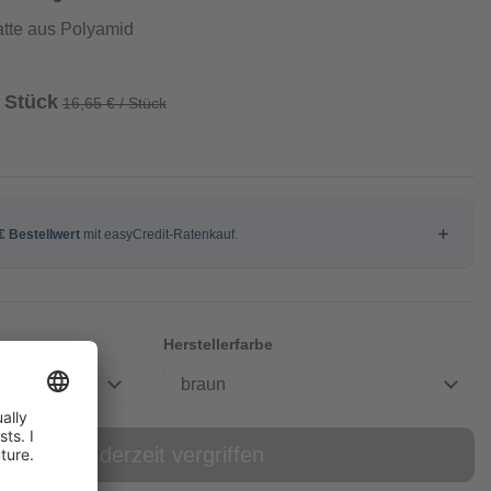
tte aus Polyamid
/ Stück
16,65 € / Stück
Herstellerfarbe
braun
online derzeit vergriffen