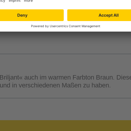
Verfügbarkeit in der
Filiale auswähle
»Briljant« auch im warmen Farbton Braun. Diese
gt und in verschiedenen Maßen zu haben.