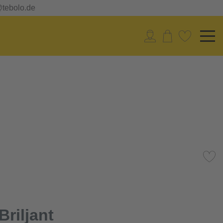
@tebolo.de
riljant