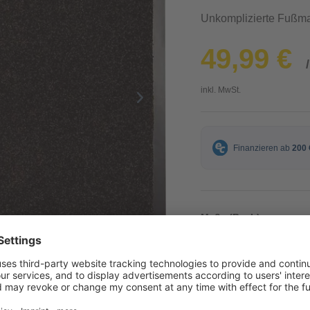
Unkomplizierte Fußma
49,99 €
inkl. MwSt.
Maße (B x L)
80 x 120 cm