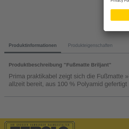
Produktinformationen
Produkteigenschaften
Produktbeschreibung "Fußmatte Briljant"
Prima praktikabel zeigt sich die Fußmatte 
allzeit bereit, aus 100 % Polyamid geferti