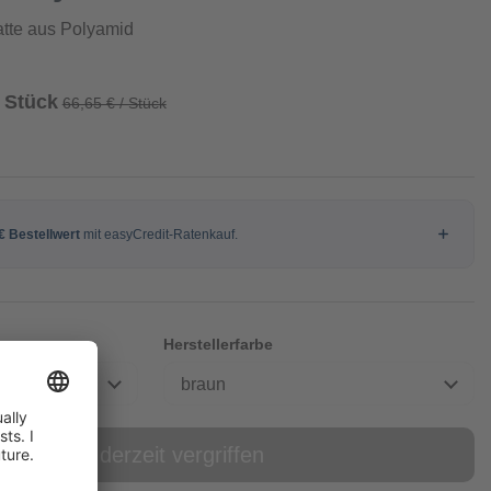
tte aus Polyamid
/ Stück
66,65 € / Stück
Herstellerfarbe
braun
online derzeit vergriffen