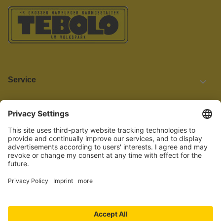
Service
Informationen
Barrierefreiheit
Wir bemühen uns, unsere Website barrierefrei zu gestalten.
Einige Inhalte und Funktionen sind derzeit jedoch noch nicht
vollständig zugänglich. Wenn Sie auf Barrieren stoßen oder Hilfe
benötigen, kontaktieren Sie uns bitte unter service[at]knutzen.de.
Vertrag widerrufen
© 2026 TEBOLO