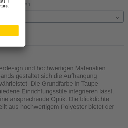
 Filiale prüfen
n
terdesign und hochwertigen Materialien
nds gestaltet sich die Aufhängung
hrleistet. Die Grundfarbe in Taupe
dene Einrichtungsstile integrieren lässt.
ne ansprechende Optik. Die blickdichte
llt aus hochwertigem Polyester bietet der