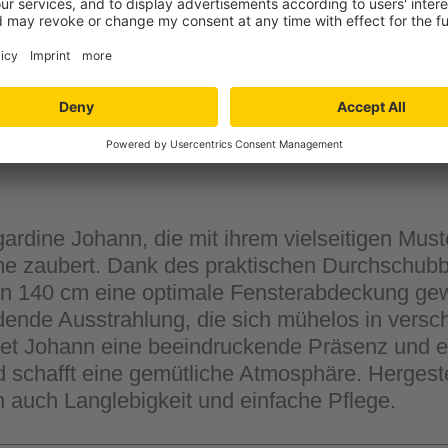
Verfügbarkeit in der
Filiale auswähle
ggardine Johann, die mit ihrem vielseitigen Mus
e zaubert. Dank des praktischen Durchschubba
n 140 cm eine optimale Fensterabdeckung gewä
nde Ausstrahlung, die sich mühelos in verschie
et Johann eine beeindruckende Präsenz und ei
 schafft eine gemütliche Atmosphäre. Hergeste
n auch Langlebigkeit und einfache Pflege.