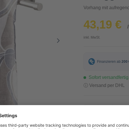
Vorhang mit aufregen
43,19 €
inkl. MwSt.
Sofort versandfertig,
ⓘ Versand per DHL
-
+