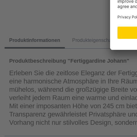
Produktinformationen
Produkteigenschaften
Produktbeschreibung "Fertiggardine Johann"
Erleben Sie die zeitlose Eleganz der Ferti
eine harmonische Atmosphäre in Ihre Räum
mühelos, während die großzügige Breite vo
verleiht jedem Raum eine warme und einlade
Mit einer imposanten Höhe von 245 cm biet
Transparenz gewährleistet Privatsphäre und
Vorhang nicht nur stilvolles Design, sonder