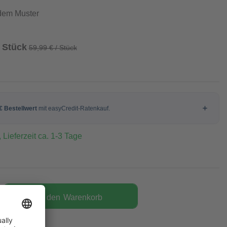
dem Muster
/ Stück
59,99 € / Stück
 Lieferzeit ca. 1-3 Tage
In den
Warenkorb