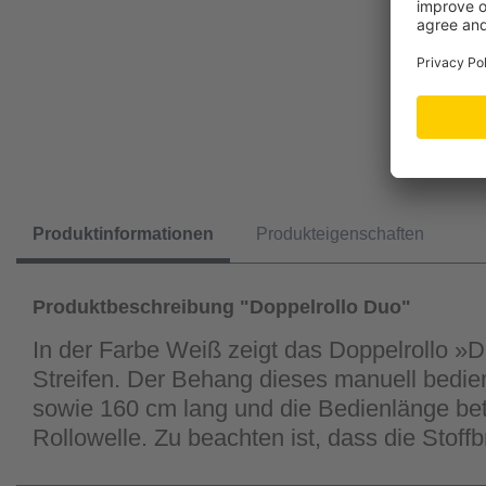
Produktinformationen
Produkteigenschaften
Produktbeschreibung "Doppelrollo Duo"
In der Farbe Weiß zeigt das Doppelrollo »D
Streifen. Der Behang dieses manuell bedie
sowie 160 cm lang und die Bedienlänge betr
Rollowelle. Zu beachten ist, dass die Stoff