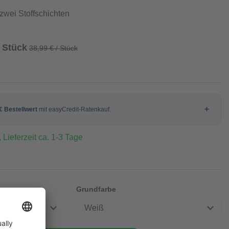
 zwei Stoffschichten
/ Stück
38,99 € / Stück
 Lieferzeit ca. 1-3 Tage
Grundfarbe
Weiß