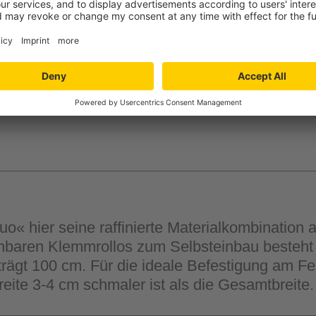
-
+
Verfügbarkeit in der
Filiale auswähle
uo« hier seine raffinierte Materialkombination
nbaren Klemmrollos zum Selbsteinbau besteht a
ägt 100 cm. Für die ideale Befestigung am Fens
breite 3-4 cm schmaler ist als die Gesamtbreite