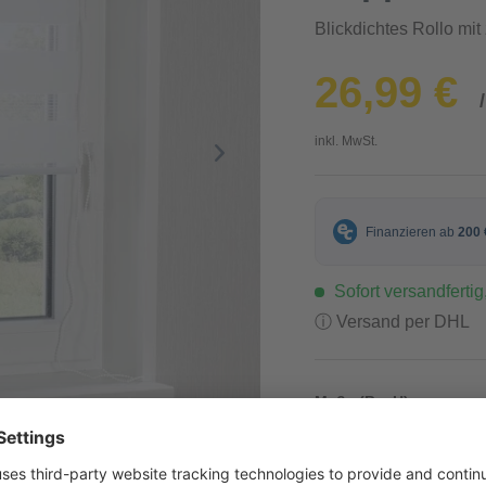
Blickdichtes Rollo mit
26,99 €
inkl. MwSt.
Sofort versandfertig,
ⓘ Versand per DHL
Maße (B x H)
90 x 160 cm