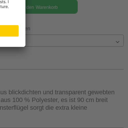
In den
Warenkorb
 Filiale prüfen
n
 aus blickdichten und transparent gewebten
us 100 % Polyester, es ist 90 cm breit
terflügel sorgt die extra kleine
.