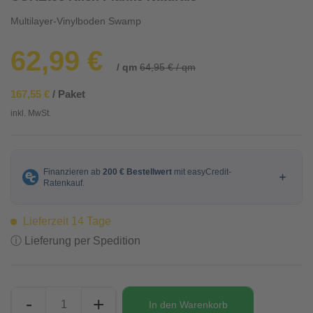
Multilayer-Vinylboden Swamp
62,99 €
/ qm
64,95 € / qm
167,55 €
/ Paket
inkl. MwSt.
Lieferzeit 14 Tage
ⓘ Lieferung per Spedition
-
+
In den
Warenkorb