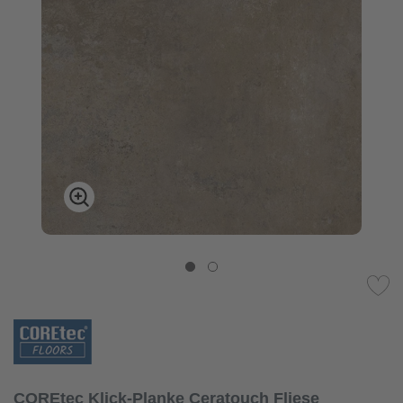
COREtec Klick-Planke Ceratouch Fliese