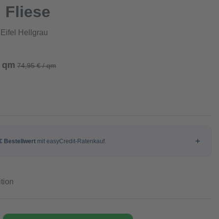
 Fliese
Eifel Hellgrau
/ qm
74,95 € / qm
tion