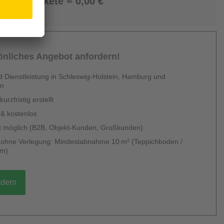
0 Pakete = 0,00 €
sönliches Angebot anfordern!
 Dienstleistung in Schleswig-Holstein, Hamburg und
en
urzfristig erstellt
 & kostenlos
 möglich (B2B, Objekt-Kunden, Großkunden)
g ohne Verlegung: Mindestabnahme 10 m² (Teppichboden /
um)
rdern