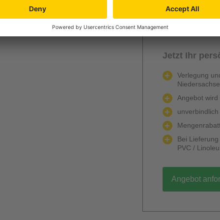
Berechnen
Jetzt Ihr per
Verlegung und
Niedersachs
Angebot wird k
unverbindlich
Mengenrabatt
Bei Lieferun
PVC / Linole
Angebot anfo