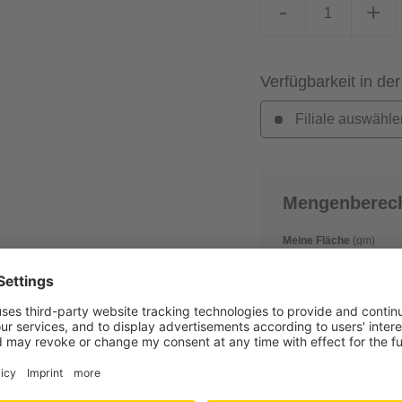
-
+
Verfügbarkeit in der
Filiale auswähle
Mengenberec
Meine Fläche
(qm)
Verschnitt
(in %)
0