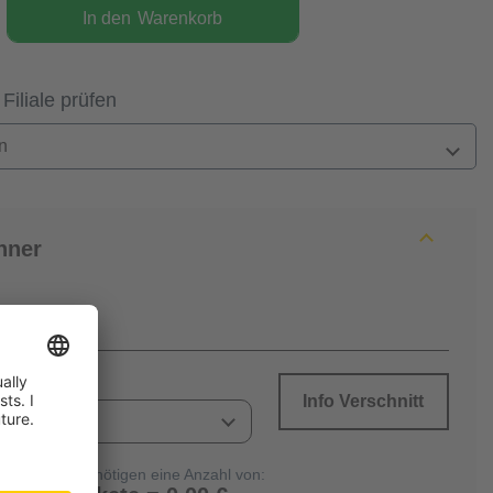
In den
Warenkorb
 Filiale prüfen
n
hner
Info Verschnitt
Sie benötigen eine Anzahl von: